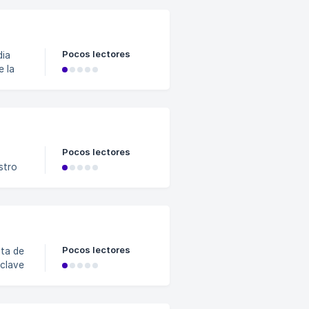
Pocos lectores
dia
e la
Pocos lectores
stro
Pocos lectores
nta de
 clave