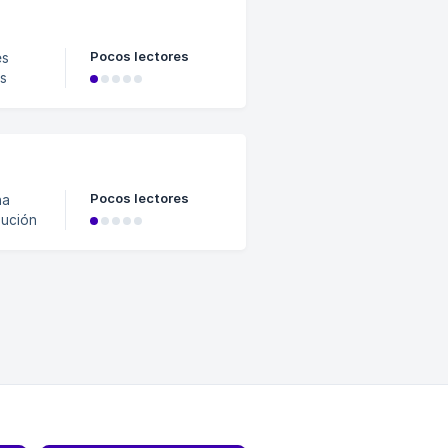
Pocos lectores
es
os
Pocos lectores
ña
aución