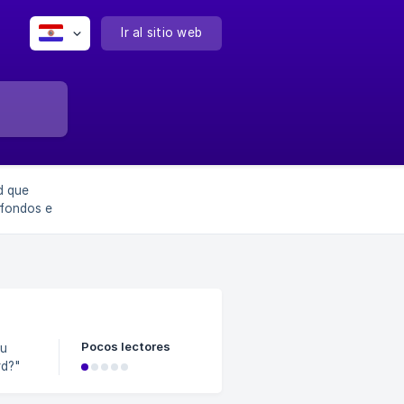
Ir al sitio web
d que
 fondos e
 mejores
Pocos lectores
tu
rd?"