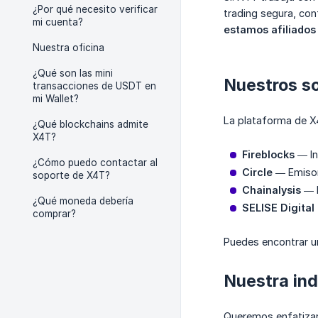
¿Por qué necesito verificar
trading segura, co
mi cuenta?
estamos afiliados
Nuestra oficina
¿Qué son las mini
Nuestros so
transacciones de USDT en
mi Wallet?
La plataforma de X4
¿Qué blockchains admite
X4T?
Fireblocks
— In
¿Cómo puedo contactar al
Circle
— Emisor 
soporte de X4T?
Chainalysis
— H
¿Qué moneda debería
SELISE Digital
comprar?
Puedes encontrar u
Nuestra in
Queremos enfatiza