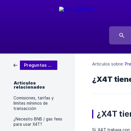
Artículos sobre:
Pr
Preguntas frecuentes (FAQ)
¿X4T tien
Artículos
relacionados
Comisiones, tarifas y
límites mínimos de
transacción
¿X4T tie
¿Necesito BNB / gas fees
para usar X4T?
Sí. X4T trabaja con