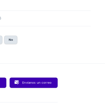
6
No
s
Envíanos un correo