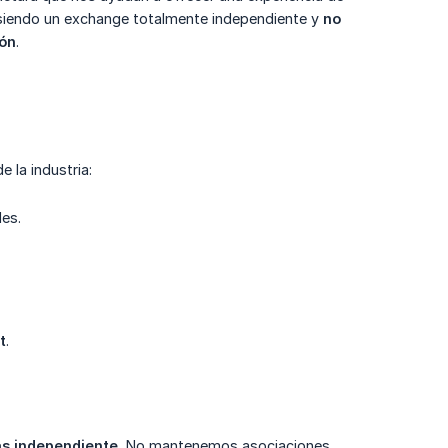
 siendo un exchange totalmente independiente y
no 
ión
.
 la industria:
les.
t
.
s independiente.
No mantenemos asociaciones,